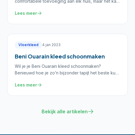
comfortabele toevoeging aan elk huis, maar het kan
een uitdaging zijn om hun mooie uitstraling te
Lees meer
behoud
Vloerkleed
4 jan 2023
Beni Ouarain kleed schoonmaken
Wil je je Beni Ouarain kleed schoonmaken?
Benieuwd hoe je zo’n bijzonder tapijt het beste kunt
onderhouden zodat deze zo lang mogelijk mooi
Lees meer
blijft? Be
Bekijk alle artikelen