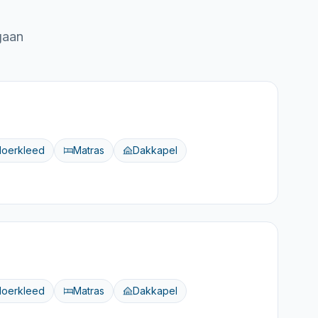
gaan
loerkleed
Matras
Dakkapel
loerkleed
Matras
Dakkapel