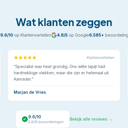
Wat klanten zeggen
9.6
/10
op Klantenvertellen
4.8
/5
op Google
6.585
+
beoordelin
Klantenvertellen
“
Specialist was heel grondig. Ons witte tapijt had
hardnekkige vlekken, maar die zijn er helemaal uit.
Aanrader.
”
Marjan de Vries
9.6
/10
Bekijk alle reviews →
5.835
beoordelingen