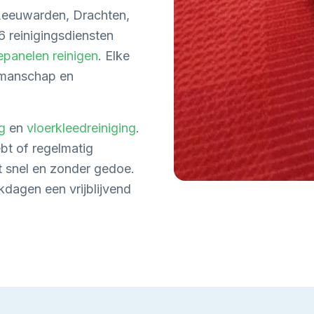
Leeuwarden, Drachten,
6 reinigingsdiensten
panelen reinigen
. Elke
akmanschap en
g
en
vloerkleedreiniging
.
bt of regelmatig
t snel en zonder gedoe.
dagen een vrijblijvend