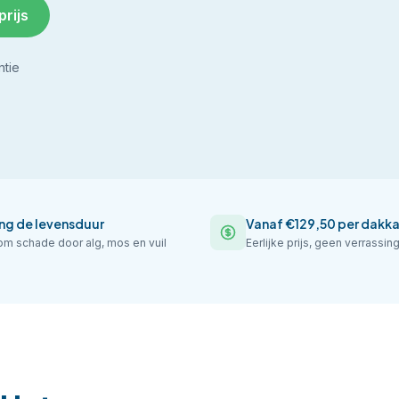
prijs
ntie
ng de levensduur
Vanaf €129,50 per dakk
m schade door alg, mos en vuil
Eerlijke prijs, geen verrassin