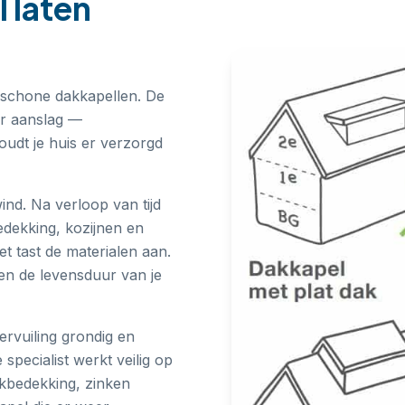
 laten
 schone dakkapellen. De
or aanslag —
oudt je huis er verzorgd
ind. Na verloop van tijd
edekking, kozijnen en
et tast de materialen aan.
en de levensduur van je
ervuiling grondig en
pecialist werkt veilig op
dakbedekking, zinken