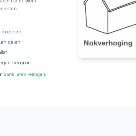
apel die er weer
ementen.
 kozijnen
ken delen
ist
tegen hergroei
n
bank laten reinigen
.