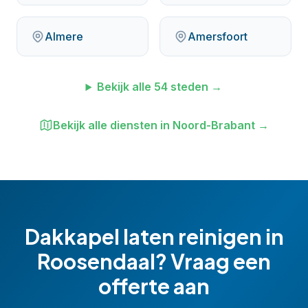
Almere
Amersfoort
Bekijk alle
54
steden →
Bekijk alle diensten in
Noord-Brabant
→
Dakkapel laten reinigen
in
Roosendaal
? Vraag een
offerte aan