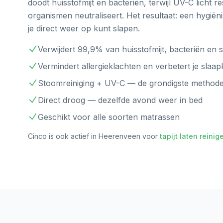
doodt huisstofmijt en bacteriën, terwijl UV-C licht r
organismen neutraliseert. Het resultaat: een hygië
je direct weer op kunt slapen.
Verwijdert 99,9% van huisstofmijt, bacteriën en
Vermindert allergieklachten en verbetert je slaapk
Stoomreiniging + UV-C — de grondigste methode 
Direct droog — dezelfde avond weer in bed
Geschikt voor alle soorten matrassen
Cinco is ook actief in
Heerenveen
voor
tapijt laten reinig