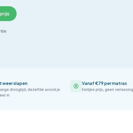
prijs
ntie
t weer slapen
Vanaf €79 per matras
ange droogtijd, dezelfde avond je
Eerlijke prijs, geen verrassin
eer in