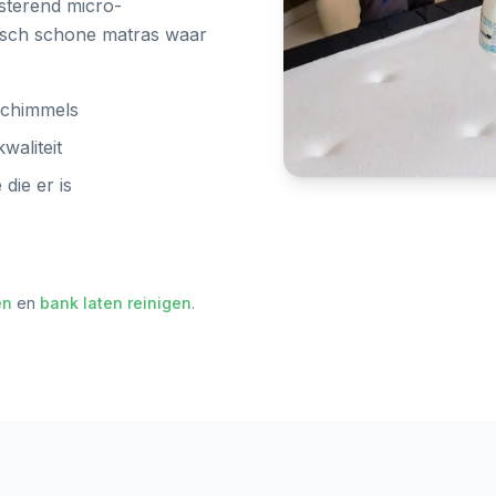
esterend micro-
nisch schone matras waar
 schimmels
waliteit
die er is
en
en
bank laten reinigen
.