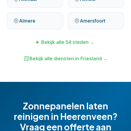
Almere
Amersfoort
Bekijk alle
54
steden →
Bekijk alle diensten in
Friesland
→
Zonnepanelen laten
reinigen
in
Heerenveen
?
Vraag een offerte aan