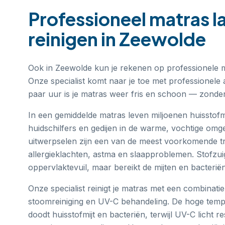
Professioneel
matras l
reinigen
in
Zeewolde
Ook in Zeewolde kun je rekenen op professionele ma
Onze specialist komt naar je toe met professionele
paar uur is je matras weer fris en schoon — zonder d
In een gemiddelde matras leven miljoenen huisstofm
huidschilfers en gedijen in de warme, vochtige omg
uitwerpselen zijn een van de meest voorkomende tr
allergieklachten, astma en slaapproblemen. Stofzui
oppervlaktevuil, maar bereikt de mijten en bacteriën
Onze specialist reinigt je matras met een combinati
stoomreiniging en UV-C behandeling. De hoge tem
doodt huisstofmijt en bacteriën, terwijl UV-C licht r