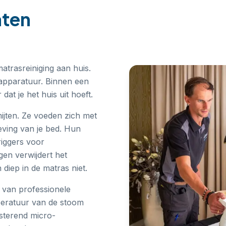
aten
trasreiniging aan huis.
 apparatuur. Binnen een
at je het huis uit hoeft.
ijten. Ze voeden zich met
eving van je bed. Hun
iggers voor
gen verwijdert het
 diep in de matras niet.
e van professionele
peratuur van de stoom
esterend micro-