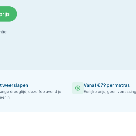
prijs
ntie
t weer slapen
Vanaf €79 per matras
ange droogtijd, dezelfde avond je
Eerlijke prijs, geen verrassin
eer in