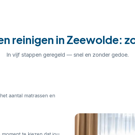
en reinigen
in
Zeewolde
: z
In
vijf
stappen geregeld — snel en zonder gedoe.
 het aantal matrassen en
n moment te kiezen dat jou