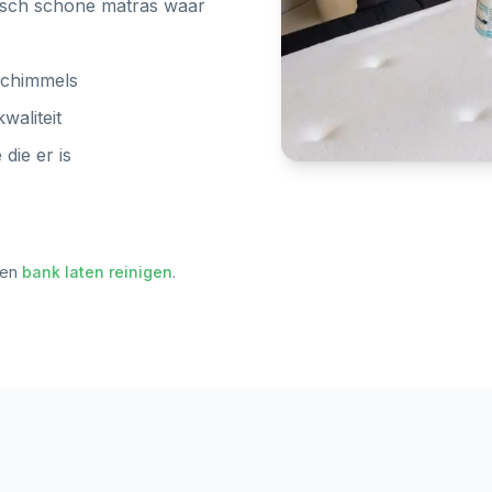
nisch schone matras waar
 schimmels
waliteit
die er is
en
bank laten reinigen
.