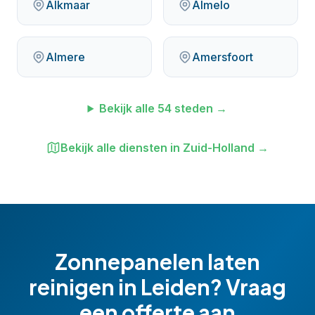
Alkmaar
Almelo
Almere
Amersfoort
Bekijk alle
54
steden →
Bekijk alle diensten in
Zuid-Holland
→
Zonnepanelen laten
reinigen
in
Leiden
? Vraag
een offerte aan