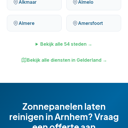
Alkmaar
Almelo
Almere
Amersfoort
Bekijk alle
54
steden →
Bekijk alle diensten in
Gelderland
→
Zonnepanelen laten
reinigen
in
Arnhem
? Vraag
een offerte aan