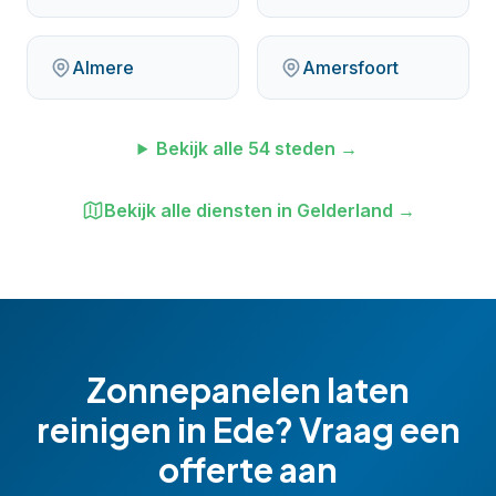
Almere
Amersfoort
Bekijk alle
54
steden →
Bekijk alle diensten in
Gelderland
→
Zonnepanelen laten
reinigen
in
Ede
? Vraag een
offerte aan