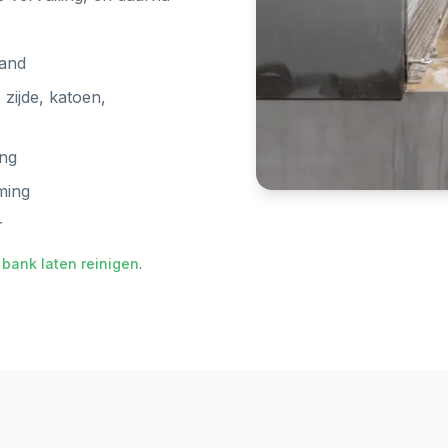
land
 zijde, katoen,
ing
ming
r
n
bank laten reinigen
.