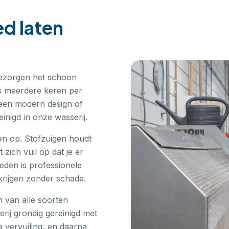
ed laten
bezorgen het schoon
rs meerdere keren per
een modern design of
inigd in onze wasserij.
nen op. Stofzuigen houdt
zich vuil op dat je er
kleden is professionele
krijgen zonder schade.
n van alle soorten
rij grondig gereinigd met
e vervuiling, en daarna