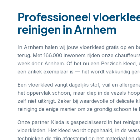
Professioneel
vloerkle
reinigen
in
Arnhem
In Arnhem halen wij jouw vloerkleed gratis op en 
terug. Met 166.000 inwoners rijden onze chauffeu
week door Arnhem. Of het nu een Perzisch kleed, 
een antiek exemplaar is — het wordt vakkundig gere
Een vloerkleed vangt dagelijks stof, vuil en allerge
het oppervlak schoon, maar diep in de vezels hoopt 
zelf niet uitkrijgt. Zeker bij waardevolle of delicate 
reiniging de enige manier om ze grondig schoon te 
Onze partner Kleda is gespecialiseerd in het reinige
vloerkleden. Het kleed wordt opgehaald, in de wasse
technieken die zijn afgestemd op het materiaal en d