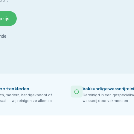
prijs
ntie
soorten kleden
Vakkundige wasserijrein
sch, modern, handgeknoopt of
Gereinigd in een gespeciali
aal — wij reinigen ze allemaal
wasserij door vakmensen