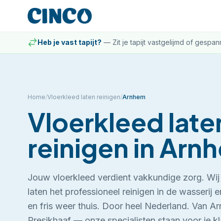
Heb je vast tapijt?
—
Zit je tapijt vastgelijmd of gespa
Home
/
Vloerkleed laten reinigen
/
Arnhem
Vloerkleed late
reinigen
in
Arn
Jouw vloerkleed verdient vakkundige zorg. Wij 
laten het professioneel reinigen in de wasserij
en fris weer thuis. Door heel Nederland.
Van Ar
Presikhaaf — onze specialisten staan voor je kl