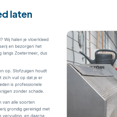
ed laten
 Wij halen je vloerkleed
sserij en bezorgen het
g langs Zoetermeer, dus
nen op. Stofzuigen houdt
zich vuil op dat je er
kleden is professionele
krijgen zonder schade.
n van alle soorten
rij grondig gereinigd met
e vervuiling, en daarna