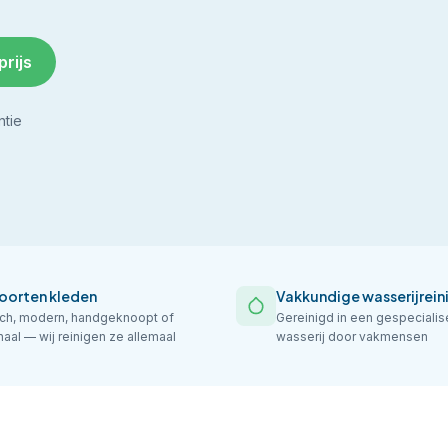
prijs
ntie
soorten kleden
Vakkundige wasserijrein
sch, modern, handgeknoopt of
Gereinigd in een gespeciali
aal — wij reinigen ze allemaal
wasserij door vakmensen