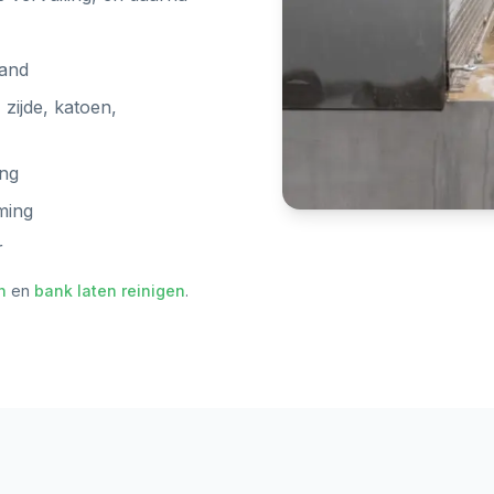
land
 zijde, katoen,
ing
ming
r
n
en
bank laten reinigen
.