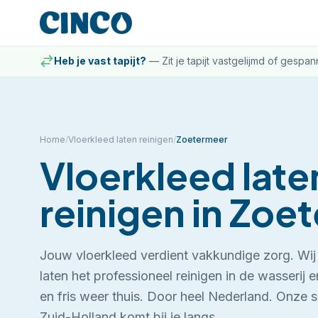
Heb je vast tapijt?
—
Zit je tapijt vastgelijmd of gespa
Home
/
Vloerkleed laten reinigen
/
Zoetermeer
Vloerkleed late
reinigen
in
Zoet
Jouw vloerkleed verdient vakkundige zorg. Wij 
laten het professioneel reinigen in de wasserij
en fris weer thuis. Door heel Nederland.
Onze sp
Zuid-Holland komt bij je langs.