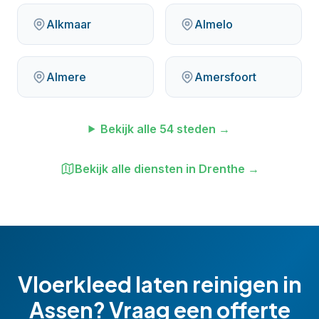
Alkmaar
Almelo
Almere
Amersfoort
Bekijk alle
54
steden →
Bekijk alle diensten in
Drenthe
→
Vloerkleed laten reinigen
in
Assen
? Vraag een offerte