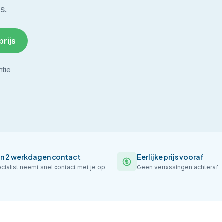
s.
prijs
ntie
en 2 werkdagen contact
Eerlijke prijs vooraf
cialist neemt snel contact met je op
Geen verrassingen achteraf