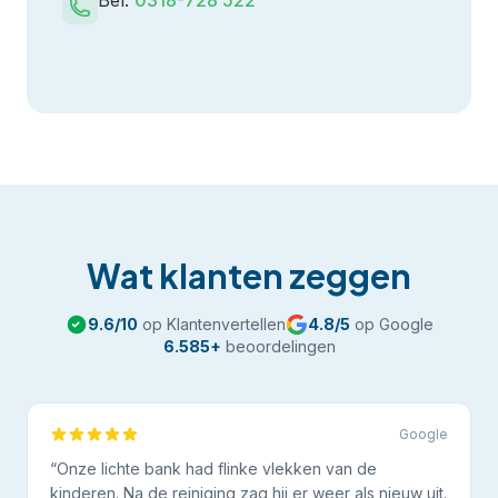
Bel:
0318-728 522
Wat klanten zeggen
9.6
/10
op Klantenvertellen
4.8
/5
op Google
6.585
+
beoordelingen
Google
“
Onze lichte bank had flinke vlekken van de
kinderen. Na de reiniging zag hij er weer als nieuw uit.