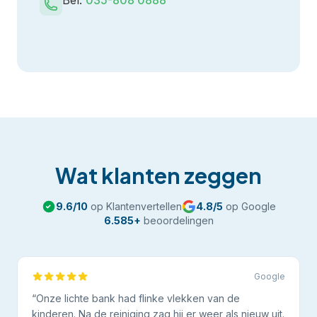
Bel:
035-808 0888
Wat klanten zeggen
9.6
/10
op Klantenvertellen
4.8
/5
op Google
6.585
+
beoordelingen
Google
“
Onze lichte bank had flinke vlekken van de
kinderen. Na de reiniging zag hij er weer als nieuw uit.